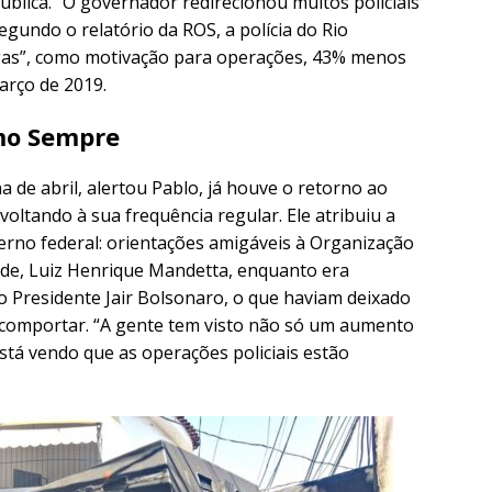
ública. “O governador redirecionou muitos policiais
egundo o relatório da ROS, a polícia do Rio
ogas”, como motivação para operações, 43% menos
rço de 2019.
omo Sempre
 de abril, alertou Pablo, já houve o retorno ao
voltando à sua frequência regular. Ele atribuiu a
no federal: orientações amigáveis à Organização
úde, Luiz Henrique Mandetta, enquanto era
o Presidente Jair Bolsonaro, o que haviam deixado
e comportar. “A gente tem visto não só um aumento
stá vendo que as operações policiais estão