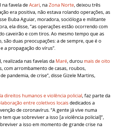
l na favela de
Acari
, na
Zona Norte
, deixou três
ação era positiva, não estava rolando operações, as
sse Buba Aguiar, moradora, socióloga e militante
Agora, ela disse, “as operações estão ocorrendo com
do caveirão e com tiros. Ao mesmo tempo que as
, são duas preocupações: a de sempre, que é o
 e a propagação do vírus”.
l, realizada nas favelas da
Maré
, durou
mais de oito
as, com arrombamento de casas, roubos,
e pandemia, de crise”, disse Gizele Martins,
a direitos humanos e violência policial
, faz parte da
laboração entre coletivos locais
dedicados a
venção de coronavírus. “A gente já vive numa
tem que sobreviver a isso [a violência policial]”,
sobreviver a isso em momento de grande crise na