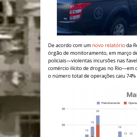
De acordo com um
novo relatório
da R
órgão de monitoramento, em março d
policiais
—
violentas incursões nas fav
comércio ilícito de drogas no Rio
—
em c
o número total de operações caiu 74