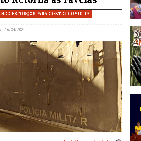
do Começou com uma Praça em Ramos [OPINIÃO]
TANDO ESFORÇOS PARA CONTER COVID-19
o
• 16/04/2020
tirão Agroecológico com os Povos das Águas Reúne
lantio e Inauguração da Feira da Praia do Remanso
COBERTURA DE EVENTOS
ens Fluminenses, Cronicamente Abandonados,
sórcio Nova Via Mobilidade 10 Anos Após Rio2016
O