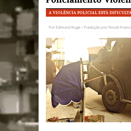
[ 28/07/2026 ]
Tu
A VIOLÊNCIA POLICIAL ESTÁ DIFICUL
#OLHONAMÍDIA
Por
Edmund Ruge
• Tradução por
Roseli Franc
[ 27/07/2026 ]
Mu
Coletivos para P
em Suruí, Magé
[ 04/08/2026 ]
Tr
Passam para Con
#OLHONOLEGAD