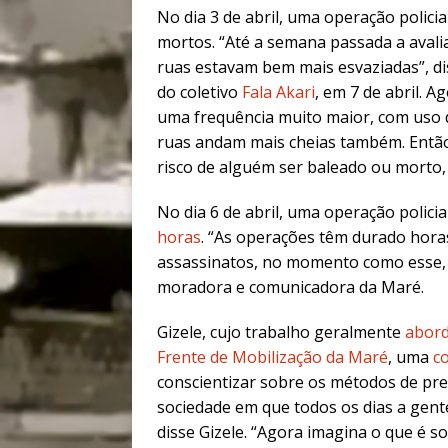
No dia 3 de abril, uma operação policia
mortos. “Até a semana passada a avali
ruas estavam bem mais esvaziadas”, di
do coletivo
Fala Akari
, em 7 de abril. 
uma frequência muito maior, com uso 
ruas andam mais cheias também. Então
risco de alguém ser baleado ou morto,
No dia 6 de abril, uma operação policia
horas
. “As operações têm durado hor
assassinatos, no momento como esse, d
moradora e comunicadora da Maré.
Gizele, cujo trabalho geralmente
abord
Frente de Mobilização da Maré
, uma
co
conscientizar sobre os métodos de pre
sociedade em que todos os dias a gente 
disse Gizele. “Agora imagina o que é 