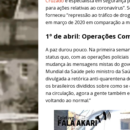
Cruzado
e especialista em segurança p
para ações relativas ao coronavírus”. S
forneceu “repressão ao tráfico de dr
em março de 2020 em comparação a ma
1º de abril: Operações C
A paz durou pouco. Na primeira semana
status quo, com as operações policiais 
mudança às mensagens mistas do gover
Mundial da Saúde pelo ministro da Sa
divulgada a retórica anti-quarentena d
os brasileiros divididos sobre como s
na circulação, agora a gente também e
voltando ao normal.”