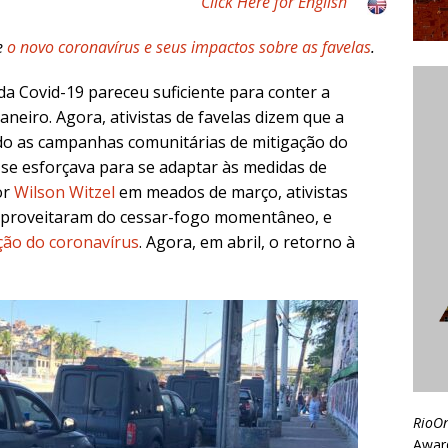
Click Here for English
e
o novo coronavírus e seus impactos sobre as favelas
.
a Covid-19 pareceu suficiente para conter a
 Janeiro. Agora, ativistas de favelas dizem que a
tando as campanhas comunitárias de mitigação do
r se esforçava para se adaptar às medidas de
or
Wilson Witzel
em meados de março, ativistas
 aproveitaram do cessar-fogo momentâneo, e
ção do coronavírus
. Agora, em abril, o retorno à
RioO
Awar