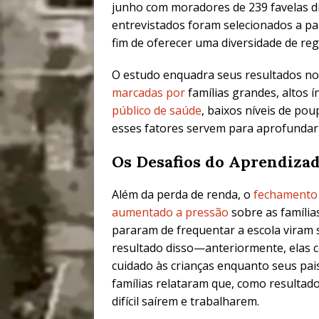
junho com moradores de 239 favelas di
entrevistados foram selecionados a pa
fim de oferecer uma diversidade de reg
O estudo enquadra seus resultados n
marcadas por
famílias grandes, altos 
público de saúde
, baixos níveis de po
esses fatores servem para aprofundar 
Os Desafios do Aprendiza
Além da perda de renda, o
fechamento 
aumentado a pressão
sobre as famílias
pararam de frequentar a escola vira
resultado disso—anteriormente, elas 
cuidado às crianças enquanto seus pa
famílias relataram que, como resultad
difícil saírem e trabalharem.