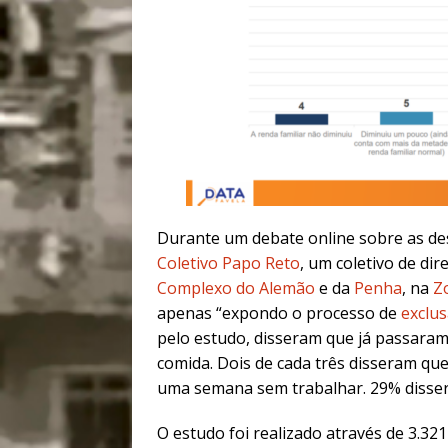
Durante um debate online sobre as de
Coletivo Papo Reto
, um coletivo de di
Complexo do Alemão
e da
Penha
, na
Z
apenas “expondo o processo de
exclu
pelo estudo, disseram que já passara
comida. Dois de cada três disseram q
uma semana sem trabalhar. 29% disser
O estudo foi realizado através de 3.321