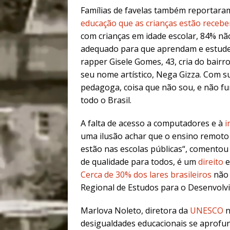
Famílias de favelas também reportara
educação que as crianças estão receb
com crianças em idade escolar, 84% nã
adequado para que aprendam e estude
rapper Gisele Gomes, 43, cria do bairr
seu nome artístico, Nega Gizza. Com su
pedagoga, coisa que não sou, e não f
todo o Brasil.
A falta de acesso a computadores e à
i
uma ilusão achar que o ensino remoto v
estão nas escolas públicas
“, comentou 
de qualidade para todos, é um
direito
e
Cerca de 30% dos lares brasileiros
não 
Regional de Estudos para o Desenvolv
Marlova Noleto, diretora da
UNESCO
n
desigualdades educacionais se aprofu