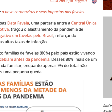
Click Here for English
e
o novo coronavírus e seus impactos nas favelas
.
isas
Data Favela
, uma parceria entre a
Central Única
otiva
, traçou o alastramento da pandemia de
ativo em favelas pelo Brasil
, reforçando
 altas taxas de infecção.
o famílias de favelas (80%) pelo país estão vivendo
cebiam antes da pandemia
. Desses 80%, mais de um
enda familiar, enquanto apenas 9% do total não
nas uma pequena queda.
RioO
Awar