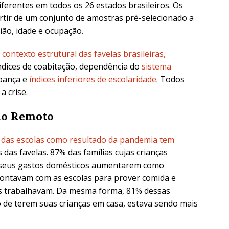
ferentes em todos os 26 estados brasileiros. Os
rtir de um conjunto de amostras pré-selecionado a
ião, idade e ocupação.
o
contexto estrutural das favelas brasileiras,
índices de coabitação, dependência do
sistema
upança e
índices inferiores de escolaridade
. Todos
a crise.
do Remoto
das escolas como resultado da pandemia tem
 das favelas. 87% das famílias cujas crianças
m seus gastos domésticos aumentarem como
contavam com as escolas para prover comida e
is trabalhavam. Da mesma forma, 81% dessas
o de terem suas crianças em casa, estava sendo mais