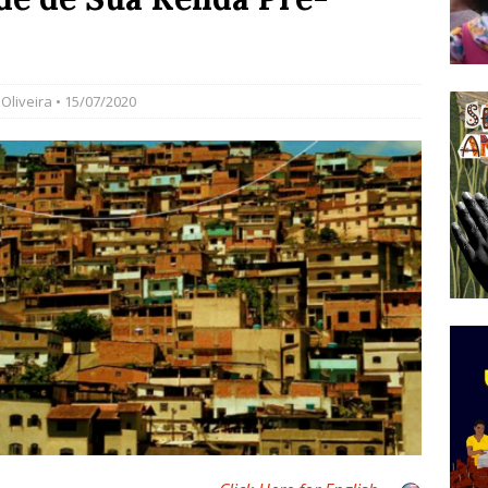
do Começou com uma Praça em Ramos [OPINIÃO]
Oliveira
• 15/07/2020
tirão Agroecológico com os Povos das Águas Reúne
lantio e Inauguração da Feira da Praia do Remanso
COBERTURA DE EVENTOS
ens Fluminenses, Cronicamente Abandonados,
sórcio Nova Via Mobilidade 10 Anos Após Rio2016
O