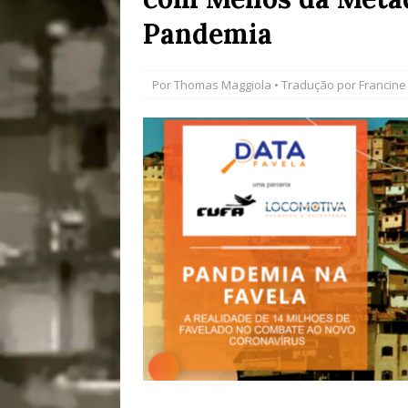
Pandemia
[ 28/07/2026 ]
Tu
#OLHONAMÍDIA
Por
Thomas Maggiola
• Tradução por
Francine 
[ 27/07/2026 ]
Mu
Coletivos para P
em Suruí, Magé
[ 04/08/2026 ]
Tr
Passam para Con
#OLHONOLEGAD