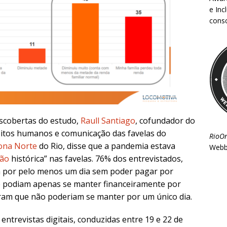
e Inc
consc
scobertas do estudo,
Raull Santiago
, cofundador do
reitos humanos e comunicação das favelas do
RioO
ona Norte
do Rio, disse que a pandemia estava
Webb
são
histórica” nas favelas. 76% dos entrevistados,
m por pelo menos um dia sem poder pagar por
ue podiam apenas se manter financeiramente por
am que não poderiam se manter por um único dia.
 entrevistas digitais, conduzidas entre 19 e 22 de