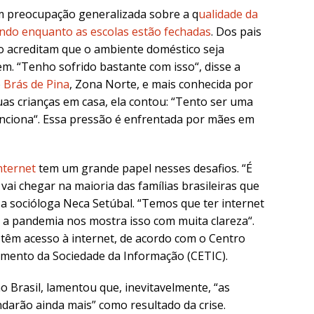
m preocupação generalizada sobre a q
ualidade da
endo enquanto as escolas estão fechadas
. Dos pais
o acreditam que o ambiente doméstico seja
m. “
Tenho sofrido bastante com isso
“, disse a
o
Brás de Pina
, Zona Norte, e mais conhecida por
as crianças em casa, ela contou: “T
ento ser uma
unciona
“. Essa pressão é enfrentada por mães em
nternet
tem um grande papel nesses desafios. “
É
ai chegar na maioria das famílias brasileiras que
a socióloga Neca Setúbal. “
Temos que ter internet
 a pandemia nos mostra isso com muita clareza
“.
têm acesso à internet, de acordo com o Centro
imento da Sociedade da Informação (CETIC).
o Brasil, lamentou que, inevitavelmente, “a
s
ndarão ainda mais
” como resultado da crise.