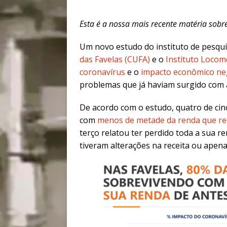
Esta é a nossa mais recente matéria sobr
Um novo estudo do instituto de pesqu
das Favelas (CUFA)
e o
Instituto Locom
coronavírus
e o
impacto econômico neg
problemas que já haviam surgido com as
De acordo com o estudo, quatro de cinc
com
menos de metade da renda que re
terço relatou ter perdido toda a sua r
tiveram alterações na receita ou ape