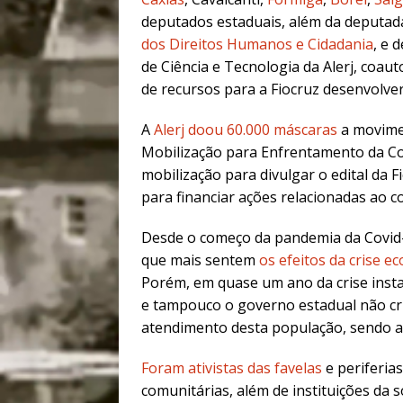
deputados estaduais, além da deputad
dos Direitos Humanos e Cidadania
, e 
de Ciência e Tecnologia da Alerj, coaut
de recursos para a Fiocruz desenvolve
A
Alerj doou 60.000 máscaras
a movimen
Mobilização para Enfrentamento da Cov
mobilização para divulgar o edital da 
para financiar ações relacionadas ao 
Desde o começo da pandemia da Covid-19
que mais sentem
os efeitos da crise e
Porém, em quase um ano da crise insta
e tampouco o governo estadual não cri
atendimento desta população, sendo a
Foram ativistas das favelas
e periferias
comunitárias, além de instituições da 