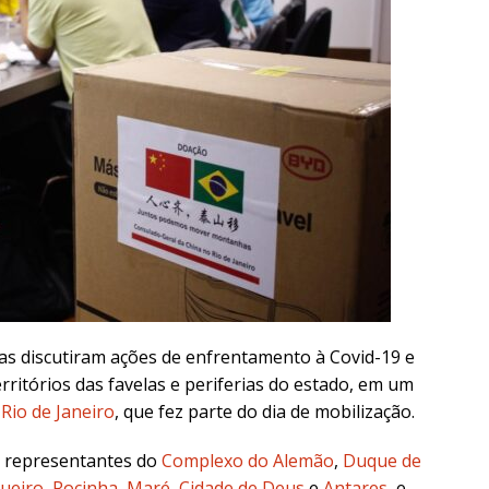
as discutiram ações de enfrentamento à Covid-19 e
ritórios das favelas e periferias do estado, em um
Rio de Janeiro
, que fez parte do dia de mobilização.
e representantes do
Complexo do Alemão
,
Duque de
ueiro
,
Rocinha
,
Maré
,
Cidade de Deus
e
Antares
, e