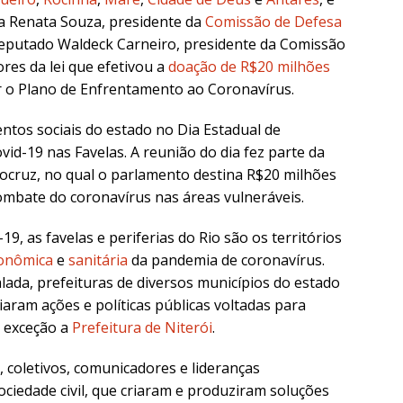
a Renata Souza, presidente da
Comissão de Defesa
deputado Waldeck Carneiro, presidente da Comissão
ores da lei que efetivou a
doação de R$20 milhões
r o Plano de Enfrentamento ao Coronavírus.
tos sociais do estado no Dia Estadual de
id-19 nas Favelas. A reunião do dia fez parte da
Fiocruz, no qual o parlamento destina R$20 milhões
combate do coronavírus nas áreas vulneráveis.
, as favelas e periferias do Rio são os territórios
conômica
e
sanitária
da pandemia de coronavírus.
lada, prefeituras de diversos municípios do estado
aram ações e políticas públicas voltadas para
 exceção a
Prefeitura de Niterói
.
, coletivos, comunicadores e lideranças
sociedade civil, que criaram e produziram soluções