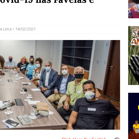
do Começou com uma Praça em Ramos [OPINIÃO]
a Lima
• 14/02/2021
tirão Agroecológico com os Povos das Águas Reúne
lantio e Inauguração da Feira da Praia do Remanso
COBERTURA DE EVENTOS
ens Fluminenses, Cronicamente Abandonados,
sórcio Nova Via Mobilidade 10 Anos Após Rio2016
O