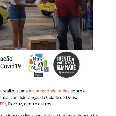
—realizou uma
mesa redonda online
sobre a
emia, com lideranças da Cidade de Deus,
ERJ
, Fiocruz, dentre outros.
ovidência, o líder comunitário
Cosme Felippsen foi