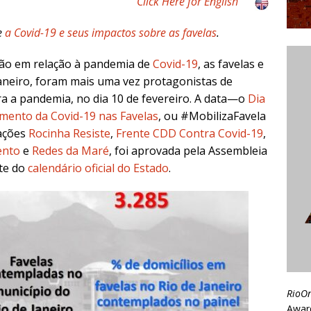
Click Here for English
e
a Covid-19 e seus impactos sobre as favelas
.
ção em relação à pandemia de
Covid-19
, as favelas e
Janeiro, foram mais uma vez protagonistas de
ra a pandemia, no dia 10 de fevereiro. A data—o
Dia
mento da Covid-19 nas Favelas
, ou #MobilizaFavela
zações
Rocinha Resiste
,
Frente CDD Contra Covid-19
,
ento
e
Redes da Maré
, foi aprovada pela Assembleia
rte do
calendário oficial do Estado
.
RioO
Awar