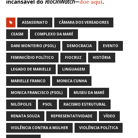
incansável do
RioOnWatch
—
doe aqui
.
ASSASSINATO
CÂMARA DOS VEREADORES
CEASM
COMPLEXO DA MARÉ
DANI MONTEIRO (PSOL)
DEMOCRACIA
EVENTO
FEMINICÍDIO POLÍTICO
FIOCRUZ
HISTÓRIA
LEGADO DE MARIELLE
LINGUAGEM
MARIELLE FRANCO
MONICA CUNHA
MONICA FRANCISCO (PSOL)
MUSEU DA MARÉ
NILÓPOLIS
PSOL
RACISMO ESTRUTURAL
RENATA SOUZA
REPRESENTATIVIDADE
VÍDEO
VIOLÊNCIA CONTRA A MULHER
VIOLÊNCIA POLÍTICA