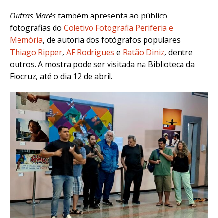
Outras Marés
também apresenta ao público
fotografias do
Coletivo Fotografia Periferia e
Memória
, de autoria dos fotógrafos populares
Thiago Ripper
,
AF Rodrigues
e
Ratão Diniz
, dentre
outros. A mostra pode ser visitada na Biblioteca da
Fiocruz, até o dia 12 de abril.