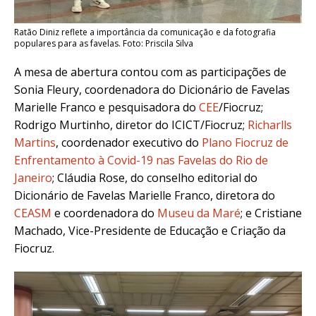
Ratão Diniz reflete a importância da comunicação e da fotografia
populares para as favelas. Foto: Priscila Silva
A mesa de abertura contou com as participações de
Sonia Fleury, coordenadora do Dicionário de Favelas
Marielle Franco e pesquisadora do
CEE
/Fiocruz;
Rodrigo Murtinho, diretor do ICICT/Fiocruz;
Richarlls
Martins
, coordenador executivo do
Plano Fiocruz de
Enfrentamento à Covid-19 nas Favelas do Rio de
Janeiro
; Cláudia Rose, do conselho editorial do
Dicionário de Favelas Marielle Franco, diretora do
CEASM
e coordenadora do
Museu da Maré
; e Cristiane
Machado, Vice-Presidente de Educação e Criação da
Fiocruz.