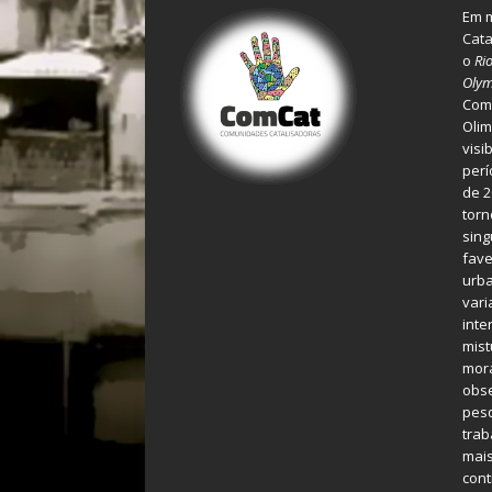
Em m
Cata
o
Ri
Olym
Comu
Olim
visi
perí
de 2
torn
sing
fave
urba
var
inte
mist
mora
obse
pes
tra
mais
cont