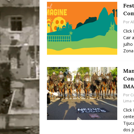
Fes
Com
Por
Al
Click
Cair 
julho
Zona 
Man
Con
IMA
Por
C
Lima
•
Click
cente
Tijuc
dos J