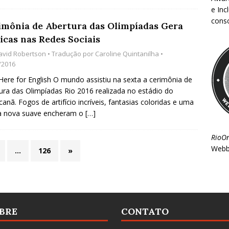
e Inc
consc
imônia de Abertura das Olimpíadas Gera
icas nas Redes Sociais
avid Robertson
• Tradução por
Caroline Quintanilha
•
/2016
 Here for English O mundo assistiu na sexta a cerimônia de
ura das Olimpíadas Rio 2016 realizada no estádio do
anã. Fogos de artifício incríveis, fantasias coloridas e uma
a nova suave encheram o
[…]
RioO
Webb
…
126
»
BRE
CONTATO