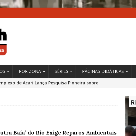
XOS
POR ZONA
SÉRIES
PÁGINAS DIDÁTICAS
mplexo de Acari Lança Pesquisa Pioneira sobre
chentes na Comunidade
DADOS E PESQUISA
 Contexto da Ultrapassagem Climática, ‘As Cidades
 o Fogo que Impulsionam a Mudança de que
rma Autora Coordenadora Principal de Relatório
Outra Baía’ do Rio Exige Reparos Ambientais
 Sobre Cidades
*DESTAQUE