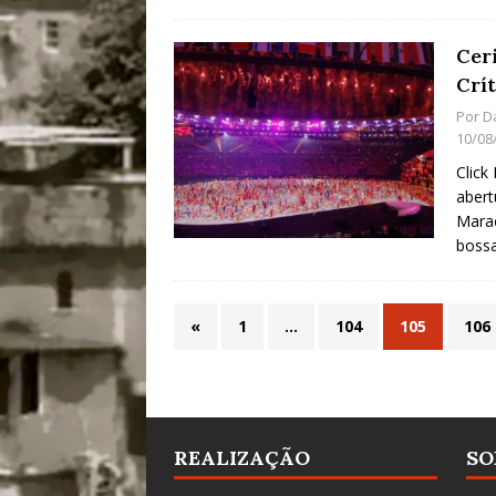
Cer
Crít
Por
D
10/08
Click
abert
Marac
boss
«
1
…
104
105
106
REALIZAÇÃO
SO