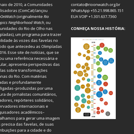
aio de 2010, a
Comunidades
contato@rioonwatch.org.br
lisadoras
(ComCat) lançou
WhatsApp +55.21.998.865.151
oOnWatch
(originalmente
Ri
o
EUA VOIP +1.301.637.7360
pics Neighborhood Watch
, ou
nidades do Rio de Olho nas
CONHEÇA NOSSA HISTÓRIA:
píadas), um programa para trazer
bilidade às vozes das favelas no
odo que antecedeu as Olimpíadas
016. Esse site de notícias, que se
ou uma referência necessária e
ular, apresenta perspectivas das
las sobre transformações
nas do Rio. Com matérias
iadas e profundamente
rligadas–produzidas por uma
ura de jornalistas comunitários,
dores, repórteres solidários,
rvadores internacionais e
quisadores acadêmicos–
balhamos para gerar uma imagem
 precisa das favelas, de suas
ribuições para a cidade e do