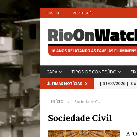
ENGLISH
PORTUGUÊS
CAPA
TIPOS DE CONTEÚDO
EI
[ 31/07/2026 ]
Co
ÚLTIMAS NOTÍCIAS
Impactos das En
INÍCIO
Sociedade Civil
[ 29/07/2026 ]
No
São o Cadinho e
Sociedade Civil
Precisamos’, Afi
A ‘
Especial do IPCC