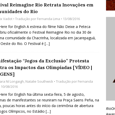
tival Reimagine Rio Retrata Inovações em
unidades do Rio
ix Vadot
• Tradução por
Fernanda Lima
• 13/08/2016
 Here for English A estreia do filme Não Deixe a Peteca
abriu oficialmente o Festival Reimagine Rio no dia 30 de
 na comunidade da Chacrinha, localizada em Jacarepaguá,
Oeste do Rio. O Festival é
[…]
ifestação “Jogos da Exclusão” Protesta
tra os Impactos das Olimpíadas [VÍDEO |
GENS]
iara Ní Longaigh
,
Natalie Southwick
• Tradução por
Fernanda
 10/08/2016
 Here for English Na última sexta-feira, 5 de agosto,
nas de manifestantes se reuniram na Praça Saens Peña, na
a, poucas horas antes do início da cerimônia de abertura
RioO
ogos Olímpicos, no Estádio
[…]
Awar