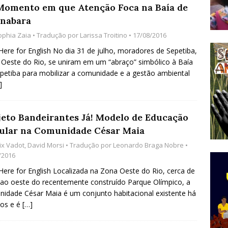
Momento em que Atenção Foca na Baía de
do Começou com uma Praça em Ramos [OPINIÃO]
nabara
ophia Zaia
• Tradução por
Larissa Troitino
• 17/08/2016
tirão Agroecológico com os Povos das Águas Reúne
 Here for English No dia 31 de julho, moradores de Sepetiba,
Oeste do Rio, se uniram em um “abraço” simbólico à Baía
lantio e Inauguração da Feira da Praia do Remanso
petiba para mobilizar a comunidade e a gestão ambiental
COBERTURA DE EVENTOS
]
ens Fluminenses, Cronicamente Abandonados,
jeto Bandeirantes Já! Modelo de Educação
sórcio Nova Via Mobilidade 10 Anos Após Rio2016
ular na Comunidade César Maia
O
ix Vadot
,
David Morsi
• Tradução por
Leonardo Braga Nobre
•
/2016
 Here for English Localizada na Zona Oeste do Rio, cerca de
ao oeste do recentemente construído Parque Olímpico, a
idade César Maia é um conjunto habitacional existente há
nos e é
[…]