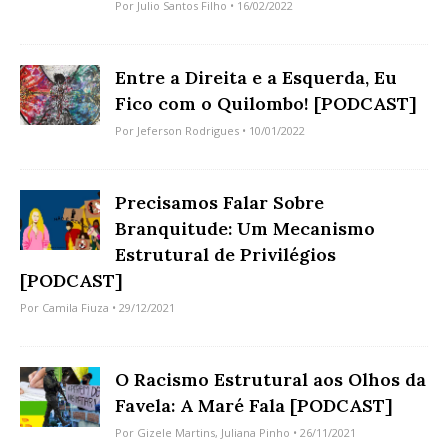
Por
Julio Santos Filho
• 16/02/2022
Entre a Direita e a Esquerda, Eu
Fico com o Quilombo! [PODCAST]
Por
Jeferson Rodrigues
• 10/01/2022
Precisamos Falar Sobre
Branquitude: Um Mecanismo
Estrutural de Privilégios
[PODCAST]
Por
Camila Fiuza
• 29/12/2021
O Racismo Estrutural aos Olhos da
Favela: A Maré Fala [PODCAST]
Por
Gizele Martins
,
Juliana Pinho
• 26/11/2021