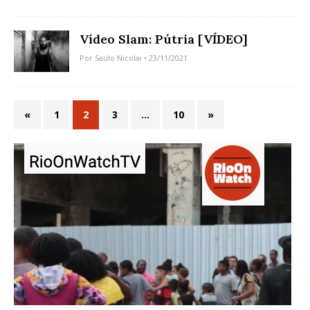
Vídeo Slam: Pútria [VÍDEO]
Por
Saulo Nicolai
• 23/11/2021
«
1
2
3
…
10
»