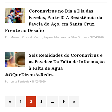
Coronavírus no Dia a Dia das
Favelas, Parte 3: A Resistência da
Favela do Aço, em Santa Cruz,
Frente ao Desafio
Por
Moanan Costa do Couto
,
Rayane Marques da Silva Gomes
• 08/04/2020
Seis Realidades do Coronavírus e
as Favelas: Da Falta de Informação
à Falta de Água
#OQueDizemAsRedes
Por
Luisa Fenizola
• 18/03/2020
«
1
2
3
…
9
»