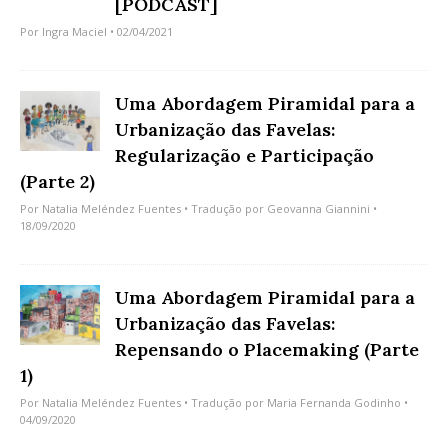
[PODCAST]
Por
Ingra Maciel
• 02/04/2021
Uma Abordagem Piramidal para a
Urbanização das Favelas:
Regularização e Participação
(Parte 2)
Por
Natalia Meléndez Fuentes
• Tradução por
Geovanna Giannini
•
18/09/2020
Uma Abordagem Piramidal para a
Urbanização das Favelas:
Repensando o Placemaking (Parte
1)
Por
Natalia Meléndez Fuentes
• Tradução por
Maria Fernanda Godinho
•
04/09/2020