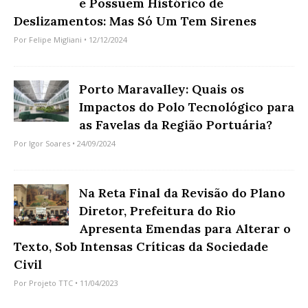
e Possuem Histórico de
Deslizamentos: Mas Só Um Tem Sirenes
Por
Felipe Migliani
• 12/12/2024
Porto Maravalley: Quais os
Impactos do Polo Tecnológico para
as Favelas da Região Portuária?
Por
Igor Soares
• 24/09/2024
Na Reta Final da Revisão do Plano
Diretor, Prefeitura do Rio
Apresenta Emendas para Alterar o
Texto, Sob Intensas Críticas da Sociedade
Civil
Por
Projeto TTC
• 11/04/2023