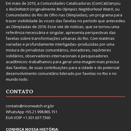
Em maio de 2010, a
Comunidades Catalisadoras
(ComCat) lançou
o
RioOnWatch
(originalmente
Ri
o Olympics Neighborhood Watch
, ou
Comunidades do Rio de Olho nas Olimpíadas), um programa para
trazer visibilidade às vozes das favelas no período que antecedeu
as Olimpíadas de 2016. Esse site de notícias, que se tornou uma
referência necessária e singular, apresenta perspectivas das
favelas sobre transformações urbanas do Rio. Com matérias
variadas e profundamente interligadas–produzidas por uma
mistura de jornalistas comunitários, moradores, repórteres
solidários, observadores internacionais e pesquisadores
acadêmicos–trabalhamos para gerar uma imagem mais precisa
das favelas, de suas contribuições para a cidade e do potencial
desenvolvimento comunitário liderado por favelas no Rio e no
mundo todo.
CONTATO
contato@rioonwatch.org.br
WhatsApp +55.21.998.865.151
EUA VOIP +1.301.637.7360
CONHEÇA NOSSA HISTÓRIA: