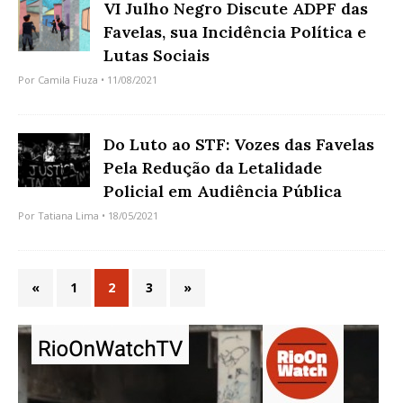
VI Julho Negro Discute ADPF das
Favelas, sua Incidência Política e
Lutas Sociais
Por
Camila Fiuza
• 11/08/2021
Do Luto ao STF: Vozes das Favelas
Pela Redução da Letalidade
Policial em Audiência Pública
Por
Tatiana Lima
• 18/05/2021
«
1
2
3
»