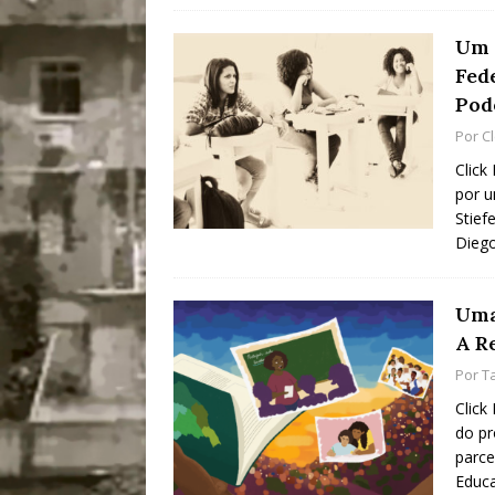
Um 
Fed
Pod
Por
C
Click
por u
Stief
Diego
Uma
A R
Por
T
Click
do pr
parce
Educa