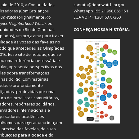
aio de 2010, a
Comunidades
contato@rioonwatch.org.br
lisadoras
(ComCat) lançou
WhatsApp +55.21.998.865.151
oOnWatch
(originalmente
Ri
o
EUA VOIP +1.301.637.7360
pics Neighborhood Watch
, ou
nidades do Rio de Olho nas
CONHEÇA NOSSA HISTÓRIA:
píadas), um programa para trazer
bilidade às vozes das favelas no
odo que antecedeu as Olimpíadas
016. Esse site de notícias, que se
ou uma referência necessária e
ular, apresenta perspectivas das
las sobre transformações
nas do Rio. Com matérias
iadas e profundamente
rligadas–produzidas por uma
ura de jornalistas comunitários,
dores, repórteres solidários,
rvadores internacionais e
quisadores acadêmicos–
balhamos para gerar uma imagem
 precisa das favelas, de suas
ribuições para a cidade e do