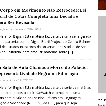
Corpo em Movimento Não Retrocede: Lei
eral de Cotas Completa uma Década e
erá Ser Revisada
leyton Santanna
• 02/02/2022
 Here for English Esta matéria faz parte de uma série gerada
ma parceria, com o Digital Brazil Project do Centro Behner
el de Estudos Brasileiros da Universidade Estadual de San
 na Califórnia, para produzir matérias sobre
[…]
 Sala de Aula Chamada Morro do Palácio:
epresentatividade Negra na Educação
atiana Lima
• 22/07/2021
 Here for English Esta matéria faz parte da série de matérias
ojeto antirracista do RioOnWatch e também de uma
ria com o Núcleo de Estudos Críticos em Linguagem,
RioO
ção e Sociedade (NECLES), da UFF, para que seja
[…]
Awar