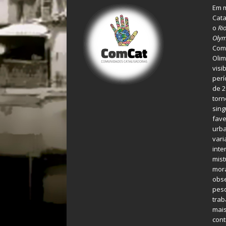
Em m
Cata
o
Ri
Olym
Comu
Olim
visi
perí
de 2
torn
sing
fave
urba
var
inte
mist
mora
obse
pes
tra
mais
cont