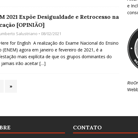
e Inc
consc
M 2021 Expõe Desigualdade e Retrocesso na
cação [OPINIÃO]
umberto Salustriano
• 08/02/2021
 Here for English A realização do Exame Nacional do Ensino
 (ENEM) agora em janeiro e fevereiro de 2021, é a
estação mais explícita de que os grupos dominantes do
l jamais irão aceitar
[…]
RioO
»
Webb
BRE
CONTATO