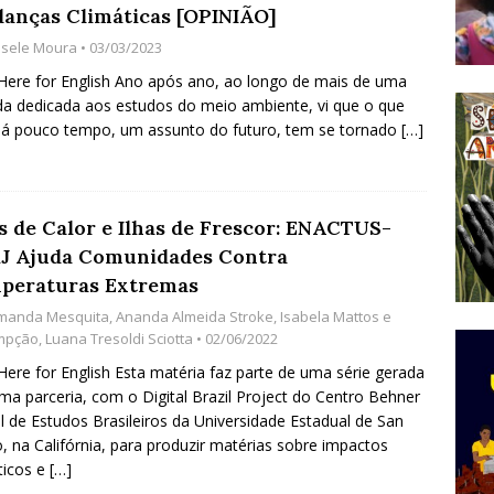
anças Climáticas [OPINIÃO]
do Começou com uma Praça em Ramos [OPINIÃO]
isele Moura
• 03/03/2023
 Here for English Ano após ano, ao longo de mais de uma
a dedicada aos estudos do meio ambiente, vi que o que
tirão Agroecológico com os Povos das Águas Reúne
há pouco tempo, um assunto do futuro, tem se tornado
[…]
lantio e Inauguração da Feira da Praia do Remanso
COBERTURA DE EVENTOS
ens Fluminenses, Cronicamente Abandonados,
as de Calor e Ilhas de Frescor: ENACTUS-
J Ajuda Comunidades Contra
sórcio Nova Via Mobilidade 10 Anos Após Rio2016
peraturas Extremas
O
manda Mesquita
,
Ananda Almeida Stroke
,
Isabela Mattos e
mpção
,
Luana Tresoldi Sciotta
• 02/06/2022
 Here for English Esta matéria faz parte de uma série gerada
ma parceria, com o Digital Brazil Project do Centro Behner
el de Estudos Brasileiros da Universidade Estadual de San
, na Califórnia, para produzir matérias sobre impactos
ticos e
[…]