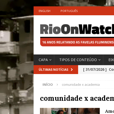
ENGLISH
PORTUGUÊS
CAPA
TIPOS DE CONTEÚDO
EI
[ 31/07/2026 ]
Co
ÚLTIMAS NOTÍCIAS
Impactos das En
INÍCIO
comunidade x academia
[ 29/07/2026 ]
No
São o Cadinho e
comunidade x acade
Precisamos’, Afi
Amo
Especial do IPCC