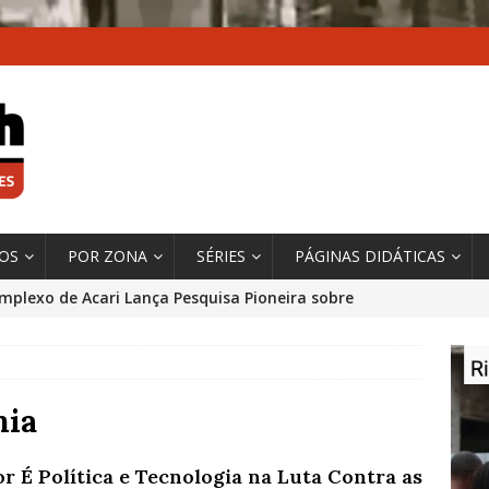
XOS
POR ZONA
SÉRIES
PÁGINAS DIDÁTICAS
mplexo de Acari Lança Pesquisa Pioneira sobre
chentes na Comunidade
DADOS E PESQUISA
 Contexto da Ultrapassagem Climática, ‘As Cidades
 o Fogo que Impulsionam a Mudança de que
mia
rma Autora Coordenadora Principal de Relatório
r É Política e Tecnologia na Luta Contra as
 Sobre Cidades
*DESTAQUE