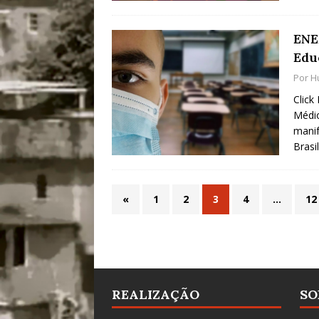
ENE
Edu
Por
H
Click
Médio
manif
Brasi
«
1
2
3
4
…
12
REALIZAÇÃO
SO