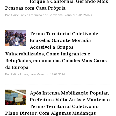
Iorque à Califórnia, Gerando Mais
Pessoas com Casa Própria
Por
Claire Fahy
• Tradução por
Geovanna Giannini
• 28/02/2024
Termo Territorial Coletivo de
Bruxelas Garante Moradia
Acessível a Grupos
Vulnerabilizados, Como Imigrantes e
Refugiados, em uma das Cidades Mais Caras
da Europa
Por
Felipe Litsek
,
Lara Masetto
• 18/02/2024
Após Intensa Mobilização Popular,
Prefeitura Volta Atrás e Mantém o
Termo Territorial Coletivo no
Plano Diretor, Com Algumas Mudanças