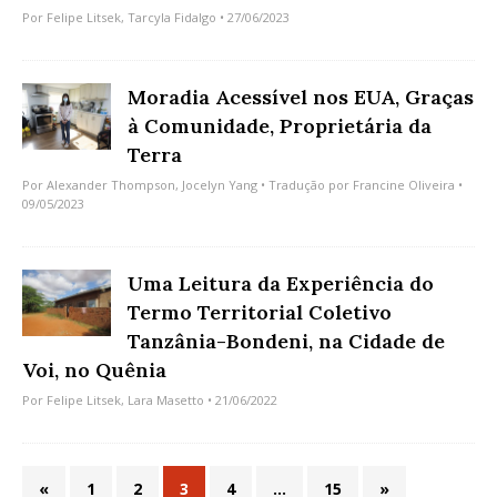
Por
Felipe Litsek
,
Tarcyla Fidalgo
• 27/06/2023
Moradia Acessível nos EUA, Graças
à Comunidade, Proprietária da
Terra
Por
Alexander Thompson
,
Jocelyn Yang
• Tradução por
Francine Oliveira
•
09/05/2023
Uma Leitura da Experiência do
Termo Territorial Coletivo
Tanzânia-Bondeni, na Cidade de
Voi, no Quênia
Por
Felipe Litsek
,
Lara Masetto
• 21/06/2022
«
1
2
3
4
…
15
»