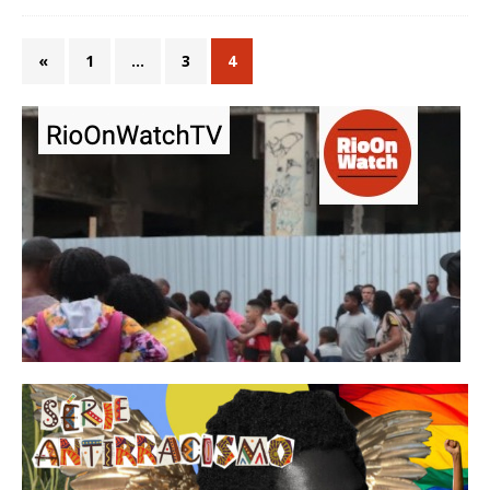
«
1
…
3
4