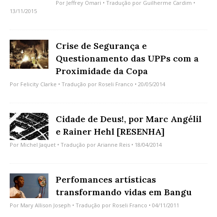
Por
Jeffrey Omari
• Tradução por
Guilherme Cardim
•
13/11/2015
Crise de Segurança e
Questionamento das UPPs com a
Proximidade da Copa
Por
Felicity Clarke
• Tradução por
Roseli Franco
• 20/05/2014
Cidade de Deus!, por Marc Angélil
e Rainer Hehl [RESENHA]
Por
Michel Jaquet
• Tradução por
Arianne Reis
• 18/04/2014
Perfomances artísticas
transformando vidas em Bangu
Por
Mary Allison Joseph
• Tradução por
Roseli Franco
• 04/11/2011