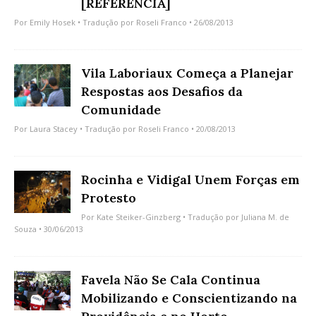
[REFERÊNCIA]
Por
Emily Hosek
• Tradução por
Roseli Franco
• 26/08/2013
Vila Laboriaux Começa a Planejar
Respostas aos Desafios da
Comunidade
Por
Laura Stacey
• Tradução por
Roseli Franco
• 20/08/2013
Rocinha e Vidigal Unem Forças em
Protesto
Por
Kate Steiker-Ginzberg
• Tradução por
Juliana M. de
Souza
• 30/06/2013
Favela Não Se Cala Continua
Mobilizando e Conscientizando na