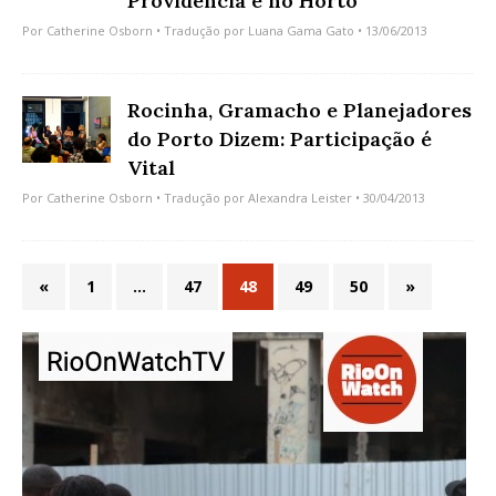
Providência e no Horto
Por
Catherine Osborn
• Tradução por
Luana Gama Gato
• 13/06/2013
Rocinha, Gramacho e Planejadores
do Porto Dizem: Participação é
Vital
Por
Catherine Osborn
• Tradução por
Alexandra Leister
• 30/04/2013
«
1
…
47
48
49
50
»