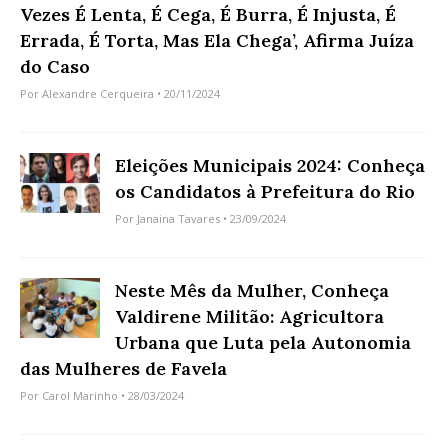
Vezes É Lenta, É Cega, É Burra, É Injusta, É
Errada, É Torta, Mas Ela Chega’, Afirma Juíza
do Caso
Por
Alexandre Cerqueira
• 20/11/2024
Eleições Municipais 2024: Conheça
os Candidatos à Prefeitura do Rio
Por
Janaina Tavares
• 23/09/2024
Neste Mês da Mulher, Conheça
Valdirene Militão: Agricultora
Urbana que Luta pela Autonomia
das Mulheres de Favela
Por
Carol Marinho
• 28/03/2024