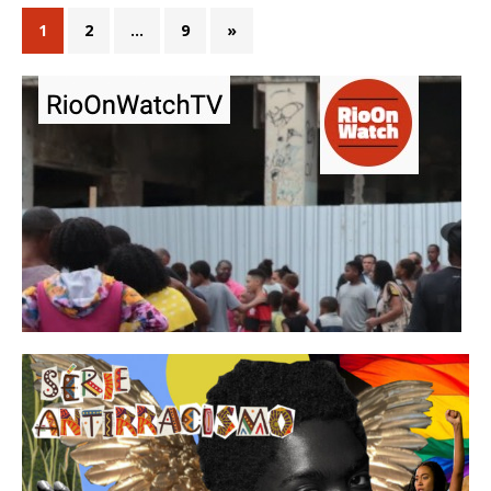
1
2
…
9
»