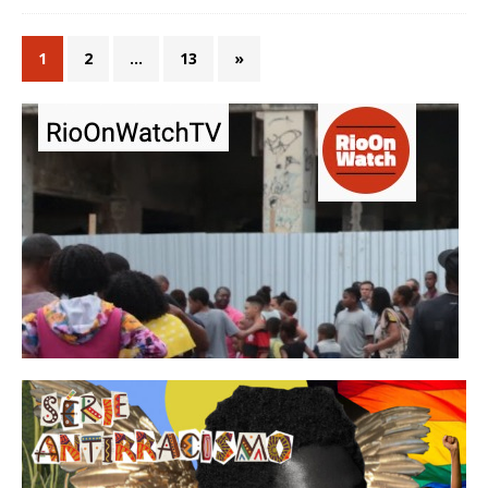
1
2
…
13
»