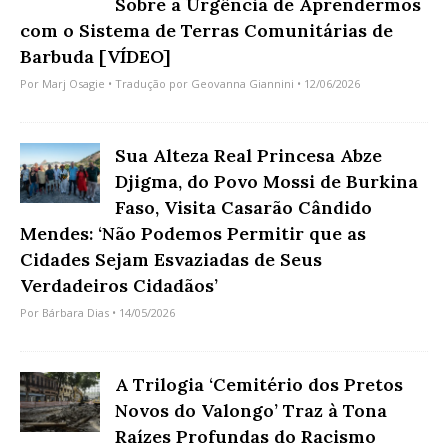
Sobre a Urgência de Aprendermos
com o Sistema de Terras Comunitárias de
Barbuda [VÍDEO]
Por
Marj Osagie
• Tradução por
Geovanna Giannini
• 12/06/2026
Sua Alteza Real Princesa Abze
Djigma, do Povo Mossi de Burkina
Faso, Visita Casarão Cândido
Mendes: ‘Não Podemos Permitir que as
Cidades Sejam Esvaziadas de Seus
Verdadeiros Cidadãos’
Por
Bárbara Dias
• 14/05/2026
A Trilogia ‘Cemitério dos Pretos
Novos do Valongo’ Traz à Tona
Raízes Profundas do Racismo