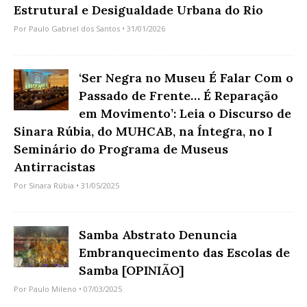
Estrutural e Desigualdade Urbana do Rio
Por
Paulo Gabriel dos Santos
• 31/01/2026
‘Ser Negra no Museu É Falar Com o
Passado de Frente… É Reparação
em Movimento’: Leia o Discurso de
Sinara Rúbia, do MUHCAB, na Íntegra, no I
Seminário do Programa de Museus
Antirracistas
Por
Sinara Rúbia
• 31/05/2025
Samba Abstrato Denuncia
Embranquecimento das Escolas de
Samba [OPINIÃO]
Por
Paulo Mileno
• 07/03/2025