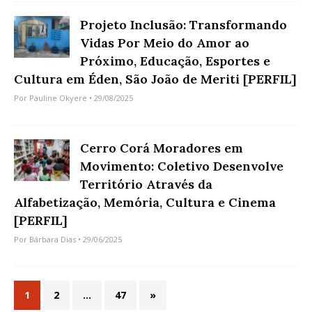
Projeto Inclusão: Transformando
Vidas Por Meio do Amor ao
Próximo, Educação, Esportes e
Cultura em Éden, São João de Meriti [PERFIL]
Por
Pauline Okyere
• 29/08/2025
Cerro Corá Moradores em
Movimento: Coletivo Desenvolve
Território Através da
Alfabetização, Memória, Cultura e Cinema
[PERFIL]
Por
Bárbara Dias
• 29/06/2025
1
2
…
47
»