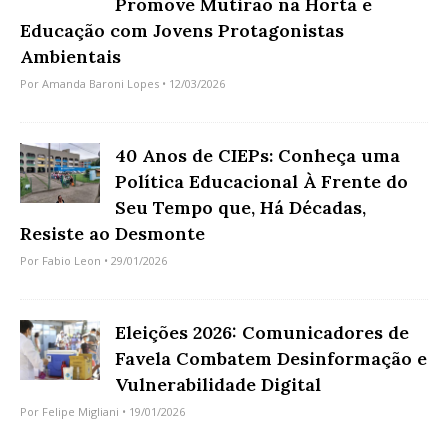
Promove Mutirão na Horta e
Educação com Jovens Protagonistas
Ambientais
Por
Amanda Baroni Lopes
• 12/03/2026
40 Anos de CIEPs: Conheça uma
Política Educacional À Frente do
Seu Tempo que, Há Décadas,
Resiste ao Desmonte
Por
Fabio Leon
• 29/01/2026
Eleições 2026: Comunicadores de
Favela Combatem Desinformação e
Vulnerabilidade Digital
Por
Felipe Migliani
• 19/01/2026