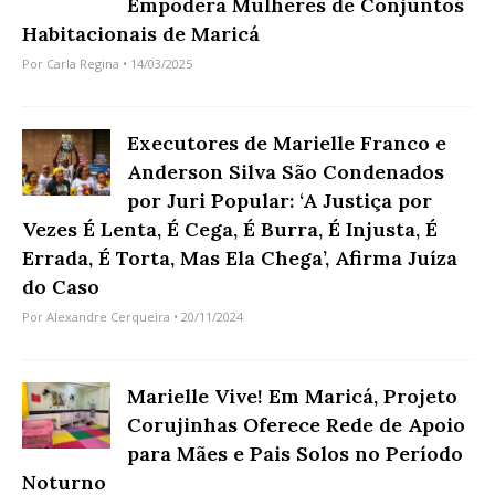
Empodera Mulheres de Conjuntos
Habitacionais de Maricá
Por
Carla Regina
• 14/03/2025
Executores de Marielle Franco e
Anderson Silva São Condenados
por Juri Popular: ‘A Justiça por
Vezes É Lenta, É Cega, É Burra, É Injusta, É
Errada, É Torta, Mas Ela Chega’, Afirma Juíza
do Caso
Por
Alexandre Cerqueira
• 20/11/2024
Marielle Vive! Em Maricá, Projeto
Corujinhas Oferece Rede de Apoio
para Mães e Pais Solos no Período
Noturno