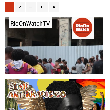
1
2
…
10
»