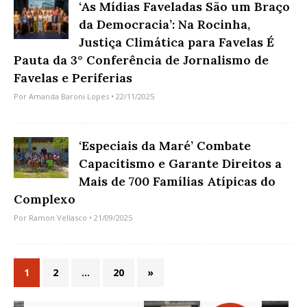
‘As Mídias Faveladas São um Braço
da Democracia’: Na Rocinha,
Justiça Climática para Favelas É
Pauta da 3° Conferência de Jornalismo de
Favelas e Periferias
Por
Amanda Baroni Lopes
• 22/11/2025
‘Especiais da Maré’ Combate
Capacitismo e Garante Direitos a
Mais de 700 Famílias Atípicas do
Complexo
Por
Ramon Vellasco
• 21/09/2025
1
2
…
20
»