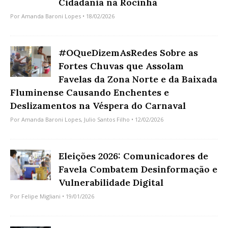
Cidadania na Rocinha
Por
Amanda Baroni Lopes
• 18/02/2026
#OQueDizemAsRedes Sobre as
Fortes Chuvas que Assolam
Favelas da Zona Norte e da Baixada
Fluminense Causando Enchentes e
Deslizamentos na Véspera do Carnaval
Por
Amanda Baroni Lopes
,
Julio Santos Filho
• 12/02/2026
Eleições 2026: Comunicadores de
Favela Combatem Desinformação e
Vulnerabilidade Digital
Por
Felipe Migliani
• 19/01/2026