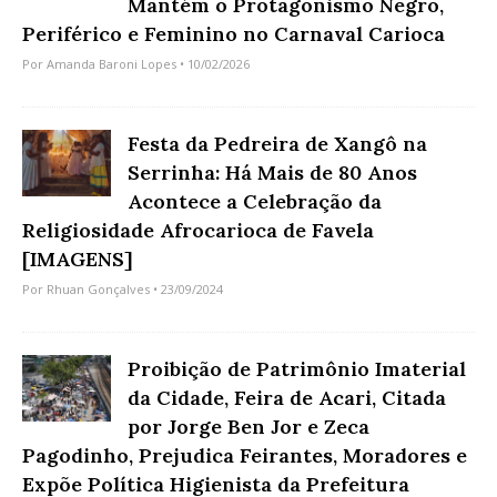
Mantém o Protagonismo Negro,
Periférico e Feminino no Carnaval Carioca
Por
Amanda Baroni Lopes
• 10/02/2026
Festa da Pedreira de Xangô na
Serrinha: Há Mais de 80 Anos
Acontece a Celebração da
Religiosidade Afrocarioca de Favela
[IMAGENS]
Por
Rhuan Gonçalves
• 23/09/2024
Proibição de Patrimônio Imaterial
da Cidade, Feira de Acari, Citada
por Jorge Ben Jor e Zeca
Pagodinho, Prejudica Feirantes, Moradores e
Expõe Política Higienista da Prefeitura