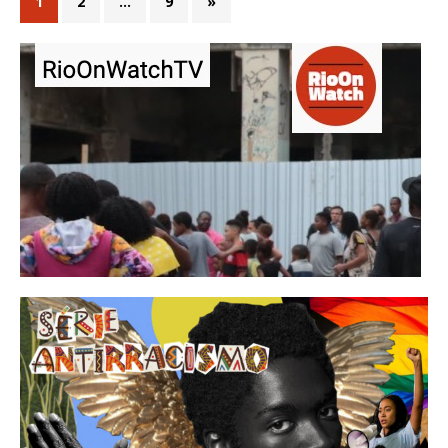
1
2
…
9
»