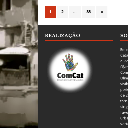
1
2
…
85
»
REALIZAÇÃO
SO
Em m
Cata
o
Ri
Olym
Comu
Olim
visi
perí
de 2
torn
sing
fave
urba
var