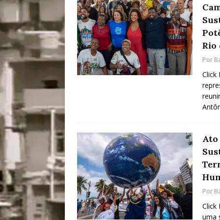
Cam
[ 28/07/2026 ]
Tu
Sus
#OLHONAMÍDIA
Pot
Rio 
[ 27/07/2026 ]
Mu
Por
B
Coletivos para P
Click
em Suruí, Magé
repre
reuni
[ 04/08/2026 ]
Tr
Antôn
Passam para Con
#OLHONOLEGAD
Ato
Sus
Ter
Hum
Por
B
Click
uma s