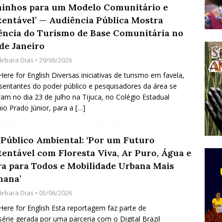
inhos para um Modelo Comunitário e
do Começou com uma Praça em Ramos [OPINIÃO]
tentável’ — Audiência Pública Mostra
ência do Turismo de Base Comunitária no
de Janeiro
tirão Agroecológico com os Povos das Águas Reúne
árbara Dias
• 29/06/2026
lantio e Inauguração da Feira da Praia do Remanso
 Here for English Diversas iniciativas de turismo em favela,
COBERTURA DE EVENTOS
sentantes do poder público e pesquisadores da área se
ram no dia 23 de julho na Tijuca, no Colégio Estadual
ens Fluminenses, Cronicamente Abandonados,
io Prado Júnior, para a
[…]
sórcio Nova Via Mobilidade 10 Anos Após Rio2016
O
 Público Ambiental: ‘Por um Futuro
tentável com Floresta Viva, Ar Puro, Água e
ra para Todos e Mobilidade Urbana Mais
ana’
árbara Dias
• 05/06/2026
 Here for English Esta reportagem faz parte de
érie gerada por uma parceria com o Digital Brazil