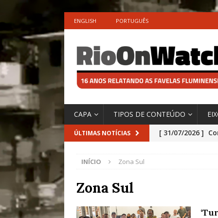
ENGLISH
PORTUGUÊS
CAPA
TIPOS DE CONTEÚDO
EI
[ 31/07/2026 ]
Co
ÚLTIMAS NOTÍCIAS
Impactos das En
INÍCIO
Zona Sul
[ 29/07/2026 ]
No
São o Cadinho e
Zona Sul
Precisamos’, Afi
‘Tur
Especial do IPCC