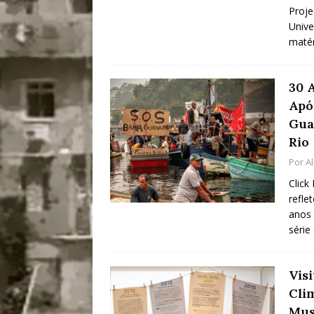
Proje
Unive
matér
30 
Apó
Gua
Rio
Por
A
Click
refle
anos 
série
Vis
Cli
Mus