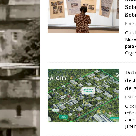
Sob
Sob
Por
B
Click
Museu
para 
Orga
Data
de 
de 
Por
E
Click
refle
anos 
Janei