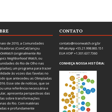
BRE
CONTATO
aio de 2010, a
Comunidades
contato@rioonwatch.org.br
lisadoras
(ComCat) lançou
WhatsApp +55.21.998.865.151
oOnWatch
(originalmente
Ri
o
EUA VOIP +1.301.637.7360
pics Neighborhood Watch
, ou
nidades do Rio de Olho nas
CONHEÇA NOSSA HISTÓRIA:
píadas), um programa para trazer
bilidade às vozes das favelas no
odo que antecedeu as Olimpíadas
016. Esse site de notícias, que se
ou uma referência necessária e
ular, apresenta perspectivas das
las sobre transformações
nas do Rio. Com matérias
iadas e profundamente