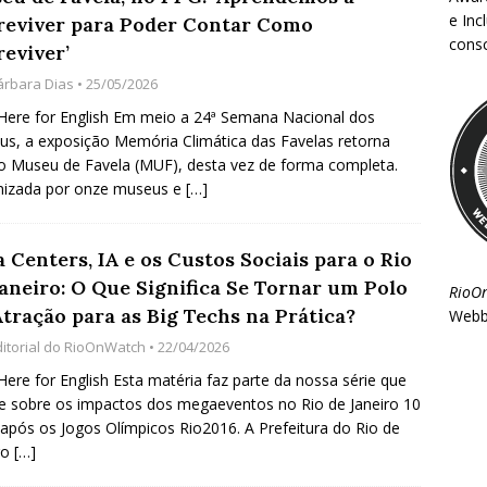
e Inc
reviver para Poder Contar Como
consc
reviver’
árbara Dias
• 25/05/2026
 Here for English Em meio a 24ª Semana Nacional dos
s, a exposição Memória Climática das Favelas retorna
o Museu de Favela (MUF), desta vez de forma completa.
nizada por onze museus e
[…]
 Centers, IA e os Custos Sociais para o Rio
Janeiro: O Que Significa Se Tornar um Polo
RioO
Atração para as Big Techs na Prática?
Webb
ditorial do RioOnWatch
• 22/04/2026
 Here for English Esta matéria faz parte da nossa série que
te sobre os impactos dos megaeventos no Rio de Janeiro 10
após os Jogos Olímpicos Rio2016. A Prefeitura do Rio de
ro
[…]