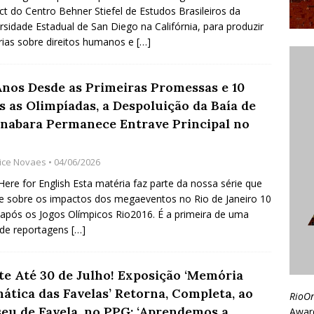
ct do Centro Behner Stiefel de Estudos Brasileiros da
rsidade Estadual de San Diego na Califórnia, para produzir
ias sobre direitos humanos e
[…]
Anos Desde as Primeiras Promessas e 10
s as Olimpíadas, a Despoluição da Baía de
nabara Permanece Entrave Principal no
lice Novaes
• 04/06/2026
 Here for English Esta matéria faz parte da nossa série que
te sobre os impactos dos megaeventos no Rio de Janeiro 10
após os Jogos Olímpicos Rio2016. É a primeira de uma
 de reportagens
[…]
ite Até 30 de Julho! Exposição ‘Memória
mática das Favelas’ Retorna, Completa, ao
RioO
eu de Favela, no PPG: ‘Aprendemos a
Awar