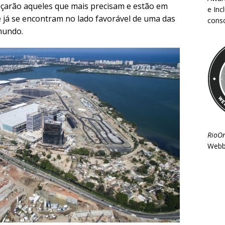
nçarão aqueles que mais precisam e estão em
e Inc
 já se encontram no lado favorável de uma das
consc
mundo.
RioO
Webb