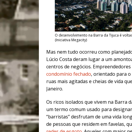
O desenvolvimento na Barra da Tijuca é volta
(Iniciativa Megacity)
Mas nem tudo ocorreu como planejado. 
Lúcio Costa deram lugar a um amontoa
centros de negócios. Empreendedores
condomínio fechado
, orientado para 
ruas mais agitadas e cheias de vida qu
Janeiro.
Os ricos isolados que vivem na Barra 
um termo comum usado para designar o
“barristas” desfrutam de uma vida long
de pessoas que residem em favelas, q
redes de esgoto
. Aqueles com maior n