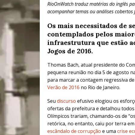
RioOnWatch traduz matérias do inglês par
acompanhar temas ou análises cobertos f
Os mais necessitados de se
contemplados pelos maior
infraestrutura que estão 
Jogos de 2016.
Thomas Bach, atual presidente do Com
pequena reunião no dia 5 de agosto na
para marcar a contagem regressiva de
Verão de 2016
no Rio de Janeiro.
Seu
discurso
efusivo elogiou os esfor
ofertas da prefeitura e detalhou todo
Olímpicos trariam, chamando-os de “os 
retórica, no entanto, caiu por terra em
escândalo de corrupção
e uma
crise e