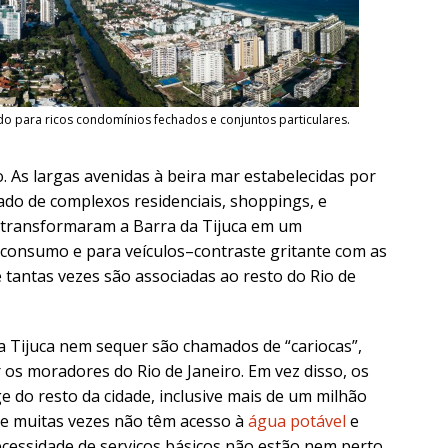
do para ricos condomínios fechados e conjuntos particulares.
As largas avenidas à beira mar estabelecidas por
do de complexos residenciais, shoppings, e
 transformaram a Barra da Tijuca em um
o consumo e para veículos–contraste gritante com as
e tantas vezes são associadas ao resto do Rio de
da Tijuca nem sequer são chamados de “cariocas”,
s moradores do Rio de Janeiro. Em vez disso, os
e do resto da cidade, inclusive mais de um milhão
ue muitas vezes não têm acesso à
água potável
e
ecessidade de serviços básicos não estão nem perto