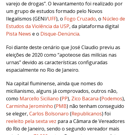
varejo de drogas”. O levantamento foi realizado por
um grupo de estudos formado pelo Novos
Ilegalismos (GENI/
UFF
), o
Fogo Cruzado
, o
Núcleo de
Estudos da Violência da USP
, da plataforma digital
Pista News
e o
Disque-Denúncia
.
Foi diante deste cenário que José Claudio previu as
eleições de 2020 como “apoteose das milícias nas
urnas” devido as
características configuradas
espacialmente no Rio de Janeiro.
Na capital fluminense, ainda que nomes do
micilianismo, alguns já comprovados, outros não,
como
Marcello Siciliano
(
PP
),
Zico Bacana
(
Podemos
),
Carminha Jerominho
(
PMB
) não tenham conseguido
se eleger,
Carlos Bolsonaro
(
Republicanos
) foi
reeleito pela sexta vez
para a Câmara de Vereadores
do Rio de Janeiro, sendo o segundo vereador mais