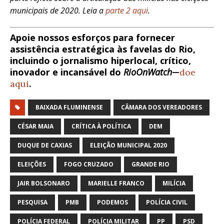
municipais de 2020. Leia a
parte 2 aqui
.
Apoie nossos esforços para fornecer
assistência estratégica às favelas do Rio,
incluindo o jornalismo hiperlocal, crítico,
inovador e incansável do
RioOnWatch
—
doe
aqui
.
BAIXADA FLUMINENSE
CÂMARA DOS VEREADORES
CÉSAR MAIA
CRÍTICA À POLÍTICA
DEM
DUQUE DE CAXIAS
ELEIÇÃO MUNICIPAL 2020
ELEIÇÕES
FOGO CRUZADO
GRANDE RIO
JAIR BOLSONARO
MARIELLE FRANCO
MILÍCIA
PESQUISA
PMB
PODEMOS
POLÍCIA CIVIL
POLÍCIA FEDERAL
POLÍCIA MILITAR
PP
PSD