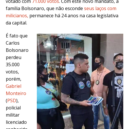
votado com
71.000 votos
. Com este novo mandato, a
família Bolsonaro, que não esconde
seus laços com
milicianos,
permanece há 24 anos na casa legislativa
da capital.
É fato que
Carlos
Bolsonaro
perdeu
35.000
votos,
porém,
Gabriel
Monteiro
(
PSD
),
policial
militar
licenciado