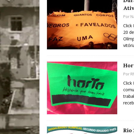
Dur
Ati
Por
N
Click
20 de
Olímp
vitór
Hor
Por
R
Click
comun
traba
receb
Rio