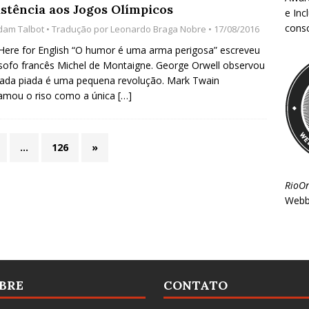
istência aos Jogos Olímpicos
e Inc
consc
dam Talbot
• Tradução por
Leonardo Braga Nobre
• 17/08/2016
 Here for English “O humor é uma arma perigosa” escreveu
ósofo francês Michel de Montaigne. George Orwell observou
ada piada é uma pequena revolução. Mark Twain
amou o riso como a única
[…]
…
126
»
RioO
Webb
BRE
CONTATO