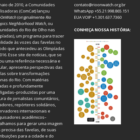
aio de 2010, a
Comunidades
contato@rioonwatch.org.br
lisadoras
(ComCat) lançou
WhatsApp +55.21.998.865.151
oOnWatch
(originalmente
Ri
o
EUA VOIP +1.301.637.7360
pics Neighborhood Watch
, ou
nidades do Rio de Olho nas
CONHEÇA NOSSA HISTÓRIA:
píadas), um programa para trazer
bilidade às vozes das favelas no
odo que antecedeu as Olimpíadas
016. Esse site de notícias, que se
ou uma referência necessária e
ular, apresenta perspectivas das
las sobre transformações
nas do Rio. Com matérias
iadas e profundamente
rligadas–produzidas por uma
ura de jornalistas comunitários,
dores, repórteres solidários,
rvadores internacionais e
quisadores acadêmicos–
balhamos para gerar uma imagem
 precisa das favelas, de suas
ribuições para a cidade e do