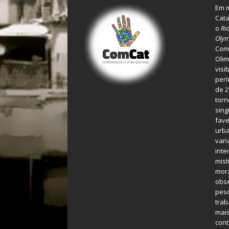
Em m
Cata
o
Ri
Olym
Comu
Olim
visi
perí
de 2
torn
sing
fave
urba
var
inte
mist
mora
obse
pes
tra
mais
cont