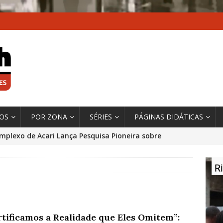
XOS
POR ZONA
SÉRIES
PÁGINAS DIDÁTICAS
mplexo de Acari Lança Pesquisa Pioneira sobre
chentes na Comunidade
DADOS E PESQUISA
 Contexto da Ultrapassagem Climática, ‘As Cidades
 o Fogo que Impulsionam a Mudança de que
rma Autora Coordenadora Principal de Relatório
rtificamos a Realidade que Eles Omitem”:
 Sobre Cidades
*DESTAQUE