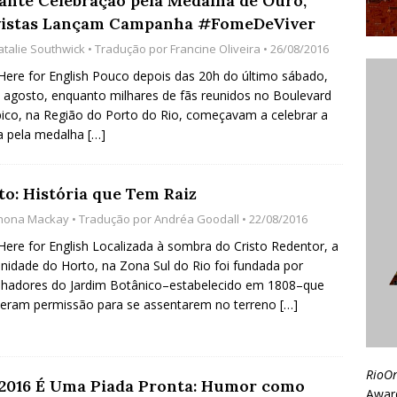
ante Celebração pela Medalha de Ouro,
vistas Lançam Campanha #FomeDeViver
atalie Southwick
• Tradução por
Francine Oliveira
• 26/08/2016
 Here for English Pouco depois das 20h do último sábado,
 agosto, enquanto milhares de fãs reunidos no Boulevard
ico, na Região do Porto do Rio, começavam a celebrar a
ia pela medalha
[…]
to: História que Tem Raiz
hona Mackay
• Tradução por
Andréa Goodall
• 22/08/2016
 Here for English Localizada à sombra do Cristo Redentor, a
idade do Horto, na Zona Sul do Rio foi fundada por
lhadores do Jardim Botânico–estabelecido em 1808–que
eram permissão para se assentarem no terreno
[…]
RioO
 2016 É Uma Piada Pronta: Humor como
Awar