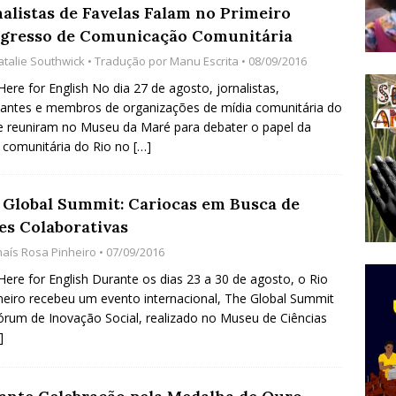
nalistas de Favelas Falam no Primeiro
do Começou com uma Praça em Ramos [OPINIÃO]
gresso de Comunicação Comunitária
atalie Southwick
• Tradução por
Manu Escrita
• 08/09/2016
tirão Agroecológico com os Povos das Águas Reúne
 Here for English No dia 27 de agosto, jornalistas,
antes e membros de organizações de mídia comunitária do
lantio e Inauguração da Feira da Praia do Remanso
e reuniram no Museu da Maré para debater o papel da
COBERTURA DE EVENTOS
 comunitária do Rio no
[…]
ens Fluminenses, Cronicamente Abandonados,
 Global Summit: Cariocas em Busca de
sórcio Nova Via Mobilidade 10 Anos Após Rio2016
es Colaborativas
O
haís Rosa Pinheiro
• 07/09/2016
 Here for English Durante os dias 23 a 30 de agosto, o Rio
neiro recebeu um evento internacional, The Global Summit
órum de Inovação Social, realizado no Museu de Ciências
]