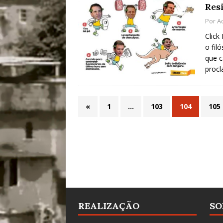
Res
Por
A
Click
o fil
que c
procl
«
1
…
103
104
105
REALIZAÇÃO
SO