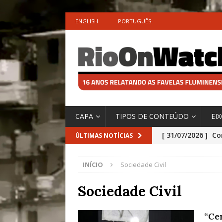
ENGLISH
PORTUGUÊS
CAPA
TIPOS DE CONTEÚDO
EI
[ 31/07/2026 ]
Co
ÚLTIMAS NOTÍCIAS
Impactos das En
INÍCIO
Sociedade Civil
[ 29/07/2026 ]
No
São o Cadinho e
Sociedade Civil
Precisamos’, Afi
“Ce
Especial do IPCC