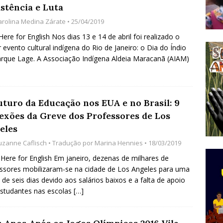
istência e Luta
do Começou com uma Praça em Ramos [OPINIÃO]
arolina Medina Zárate
• 25/04/2019
 Here for English Nos dias 13 e 14 de abril foi realizado o
 evento cultural indígena do Rio de Janeiro: o Dia do Índio
tirão Agroecológico com os Povos das Águas Reúne
rque Lage. A Associação Indígena Aldeia Maracanã (AIAM)
lantio e Inauguração da Feira da Praia do Remanso
COBERTURA DE EVENTOS
ens Fluminenses, Cronicamente Abandonados,
uturo da Educação nos EUA e no Brasil: 9
lexões da Greve dos Professores de Los
sórcio Nova Via Mobilidade 10 Anos Após Rio2016
eles
O
uzanne Caflisch
• Tradução por
Marina Hennies
• 18/03/2019
 Here for English Em janeiro, dezenas de milhares de
ssores mobilizaram-se na cidade de Los Angeles para uma
 de seis dias devido aos salários baixos e a falta de apoio
studantes nas escolas
[…]