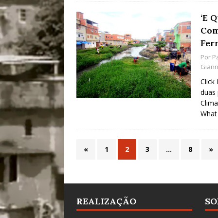
‘E 
Com
Fer
Por
Pa
Giann
Click
duas 
Clima
What 
«
1
2
3
…
8
»
REALIZAÇÃO
SO