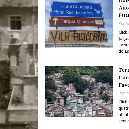
Doi
Aut
Fut
Por
A
Click
Jogos
lacri
do E
Term
Con
Fav
Por
Pr
Click
quatr
atual
send