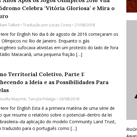
s Anos Após os Jogos Olímpicos 2016 Vila
ódromo Celebra ‘Vitória Gloriosa’ e Mira o
uro
dam Talbot
• Tradução por
Lucas Costa
• 21/08/2018
 Here for English No dia 6 de agosto de 2016 começaram os
 Olímpicos no Rio de Janeiro. Enquanto o gás
mogêneo sufocava ativistas em um protesto do lado de fora
stádio Maracanã, uma pequena fração
[…]
o Territorial Coletivo, Parte 1:
hecendo a Ideia e as Possibilidades Para
elas
iscilla Mayrink
,
Tarcyla Fidalgo
• 20/08/2018
 Here for English Esta é a primeira matéria de uma série de
o que resume o relatório sobre o potencial–dentro da lei
 brasileira–da aplicação do modelo Community Land Trust,
o traduzido para o português como
[…]
RioO
Awar