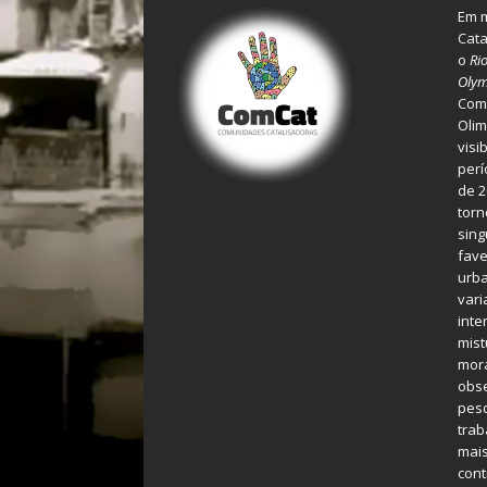
Em m
Cata
o
Ri
Olym
Comu
Olim
visi
perí
de 2
torn
sing
fave
urba
var
inte
mist
mora
obse
pes
tra
mais
cont