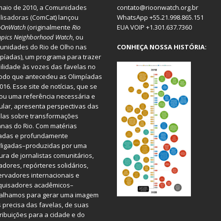
aio de 2010, a
Comunidades
contato@rioonwatch.org.br
lisadoras
(ComCat) lançou
WhatsApp +55.21.998.865.151
oOnWatch
(originalmente
Ri
o
EUA VOIP +1.301.637.7360
pics Neighborhood Watch
, ou
nidades do Rio de Olho nas
CONHEÇA NOSSA HISTÓRIA:
píadas), um programa para trazer
bilidade às vozes das favelas no
odo que antecedeu as Olimpíadas
016. Esse site de notícias, que se
ou uma referência necessária e
ular, apresenta perspectivas das
las sobre transformações
nas do Rio. Com matérias
iadas e profundamente
rligadas–produzidas por uma
ura de jornalistas comunitários,
dores, repórteres solidários,
rvadores internacionais e
quisadores acadêmicos–
balhamos para gerar uma imagem
 precisa das favelas, de suas
ribuições para a cidade e do