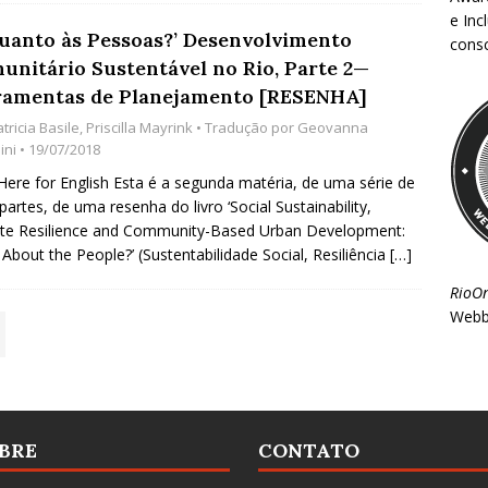
e Inc
Quanto às Pessoas?’ Desenvolvimento
consc
unitário Sustentável no Rio, Parte 2—
ramentas de Planejamento [RESENHA]
tricia Basile
,
Priscilla Mayrink
• Tradução por
Geovanna
ini
• 19/07/2018
 Here for English Esta é a segunda matéria, de uma série de
partes, de uma resenha do livro ‘Social Sustainability,
te Resilience and Community-Based Urban Development:
About the People?’ (Sustentabilidade Social, Resiliência
[…]
RioO
Webb
BRE
CONTATO