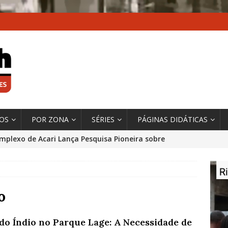
XOS
POR ZONA
SÉRIES
PÁGINAS DIDÁTICAS
mplexo de Acari Lança Pesquisa Pioneira sobre
chentes na Comunidade
DADOS E PESQUISA
 Contexto da Ultrapassagem Climática, ‘As Cidades
 o Fogo que Impulsionam a Mudança de que
o
rma Autora Coordenadora Principal de Relatório
 do Índio no Parque Lage: A Necessidade de
 Sobre Cidades
*DESTAQUE