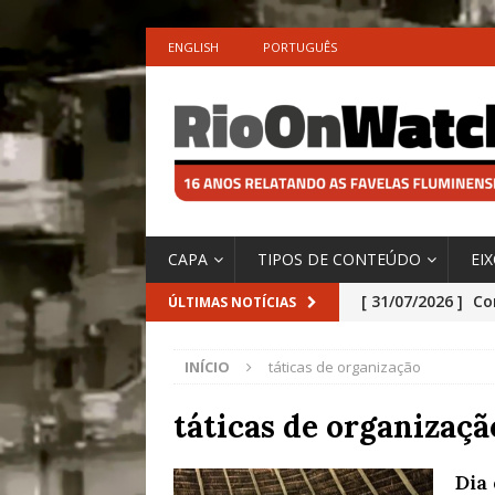
ENGLISH
PORTUGUÊS
CAPA
TIPOS DE CONTEÚDO
EI
[ 31/07/2026 ]
Co
ÚLTIMAS NOTÍCIAS
Impactos das En
INÍCIO
táticas de organização
[ 29/07/2026 ]
No
São o Cadinho e
táticas de organizaçã
Precisamos’, Afi
Dia
Especial do IPCC