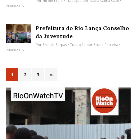
Por
Nicole Froio
• Tradução por
Luana Gama Gato
•
26/08/2015
Prefeitura do Rio Lança Conselho
da Juventude
Por
Brenda Serpas
• Tradução por
Bruno Ferreira
•
20/08/2015
1
2
3
»