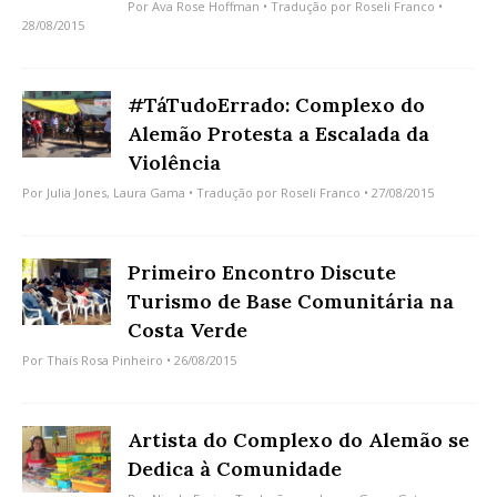
Por
Ava Rose Hoffman
• Tradução por
Roseli Franco
•
28/08/2015
#TáTudoErrado: Complexo do
Alemão Protesta a Escalada da
Violência
Por
Julia Jones
,
Laura Gama
• Tradução por
Roseli Franco
• 27/08/2015
Primeiro Encontro Discute
Turismo de Base Comunitária na
Costa Verde
Por
Thaís Rosa Pinheiro
• 26/08/2015
Artista do Complexo do Alemão se
Dedica à Comunidade